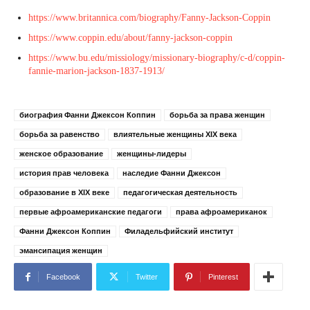
https://www.britannica.com/biography/Fanny-Jackson-Coppin
https://www.coppin.edu/about/fanny-jackson-coppin
https://www.bu.edu/missiology/missionary-biography/c-d/coppin-
fannie-marion-jackson-1837-1913/
биография Фанни Джексон Коппин
борьба за права женщин
борьба за равенство
влиятельные женщины XIX века
женское образование
женщины-лидеры
история прав человека
наследие Фанни Джексон
образование в XIX веке
педагогическая деятельность
первые афроамериканские педагоги
права афроамериканок
Фанни Джексон Коппин
Филадельфийский институт
эмансипация женщин
Facebook
Twitter
Pinterest