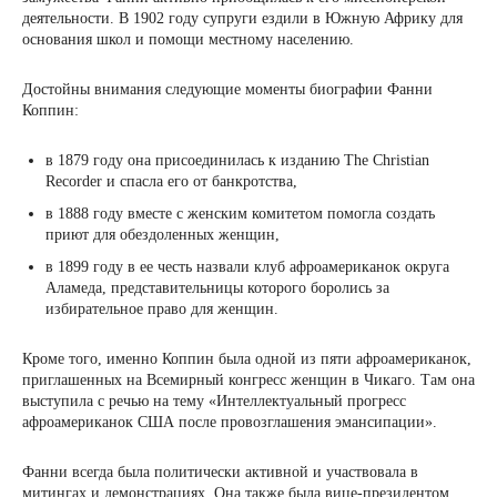
деятельности. В 1902 году супруги ездили в Южную Африку для
основания школ и помощи местному населению.
Достойны внимания следующие моменты биографии Фанни
Коппин:
в 1879 году она присоединилась к изданию The Christian
Recorder и спасла его от банкротства,
в 1888 году вместе с женским комитетом помогла создать
приют для обездоленных женщин,
в 1899 году в ее честь назвали клуб афроамериканок округа
Аламеда, представительницы которого боролись за
избирательное право для женщин.
Кроме того, именно Коппин была одной из пяти афроамериканок,
приглашенных на Всемирный конгресс женщин в Чикаго. Там она
выступила с речью на тему «Интеллектуальный прогресс
афроамериканок США после провозглашения эмансипации».
Фанни всегда была политически активной и участвовала в
митингах и демонстрациях. Она также была вице-президентом