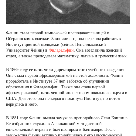
Фанни стала первой темнокожей преподавательницей в
Оберлинском колледже. Закончив его, она перешла работать в
Институт цветной молодежи (сейчас Пенсильванский
Университет Чейни) в
Филадельфии
. Она возглавила женский
отдел, а также преподавала математику, латынь и греческий язык.
В 1869 году ее назначили директором этого учебного заведения.
Она стала первой афроамериканкой на ​​этой должности. Фанни
проработала в Институте 37 лет, заботясь об улучшении
образования в Филадельфии. Также она стала первой
афроамериканкой, назначенной инспектором школьного округа в
США. Для этого она ненадолго покинула Институт, но потом
вернулась в него.
В 1881 году Фанни вышла замуж за преподобного Леви Коппина.
Ее избранник служил в Африканской методистской
епископальной церкви и был пастором в Балтиморе. После
замужества Фанни активно приобщилась к его миссионерской