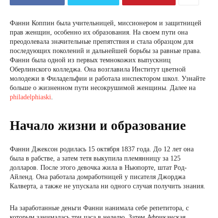
Фанни Коппин была учительницей, миссионером и защитницей
прав женщин, особенно их образования. На своем пути она
преодолевала значительные препятствия и стала образцом для
последующих поколений и дальнейшей борьбы за равные права.
Фанни была одной из первых темнокожих выпускниц
Оберлинского колледжа. Она возглавила Институт цветной
молодежи в Филадельфии и работала инспектором школ. Узнайте
больше о жизненном пути несокрушимой женщины. Далее на
philadelphiaski
.
Начало жизни и образование
Фанни Джексон родилась 15 октября 1837 года. До 12 лет она
была в рабстве, а затем тетя выкупила племянницу за 125
долларов. После этого девочка жила в Ньюпорте, штат Род-
Айленд. Она работала домработницей у писателя Джорджа
Калверта, а также не упускала ни одного случая получить знания.
На заработанные деньги Фанни нанимала себе репетитора, с
которым занималась три часа в неделю. Затем Африканская