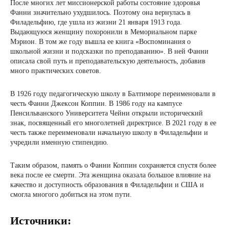
После многих лет миссионерской работы состояние здоровья
Фанни значительно ухудшилось. Поэтому она вернулась в
Филадельфию, где ушла из жизни 21 января 1913 года.
Выдающуюся женщину похоронили в Мемориальном парке
Мэрион. В том же году вышла ее книга «Воспоминания о
школьной жизни и подсказки по преподаванию». В ней Фанни
описала свой путь и преподавательскую деятельность, добавив
много практических советов.
В 1926 году педагогическую школу в Балтиморе переименовали в
честь Фанни Джексон Коппин. В 1986 году на кампусе
Пенсильванского Университета Чейни открыли исторический
знак, посвященный его многолетней директрисе. В 2021 году в ее
честь также переименовали начальную школу в Филадельфии и
учредили именную стипендию.
Таким образом, память о Фанни Коппин сохраняется спустя более
века после ее смерти. Эта женщина оказала большое влияние на
качество и доступность образования в Филадельфии и США и
смогла многого добиться на этом пути.
Источники: