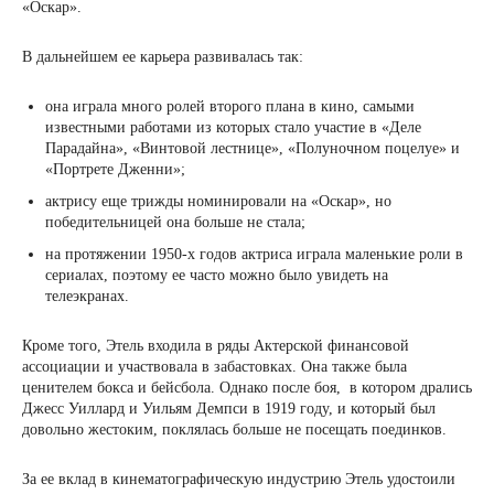
«Оскар».
В дальнейшем ее карьера развивалась так:
она играла много ролей второго плана в кино, самыми
известными работами из которых стало участие в «Деле
Парадайна», «Винтовой лестнице», «Полуночном поцелуе» и
«Портрете Дженни»;
актрису еще трижды номинировали на «Оскар», но
победительницей она больше не стала;
на протяжении 1950-х годов актриса играла маленькие роли в
сериалах, поэтому ее часто можно было увидеть на
телеэкранах.
Кроме того, Этель входила в ряды Актерской финансовой
ассоциации и участвовала в забастовках. Она также была
ценителем бокса и бейсбола. Однако после боя, в котором дрались
Джесс Уиллард и Уильям Демпси в 1919 году, и который был
довольно жестоким, поклялась больше не посещать поединков.
За ее вклад в кинематографическую индустрию Этель удостоили