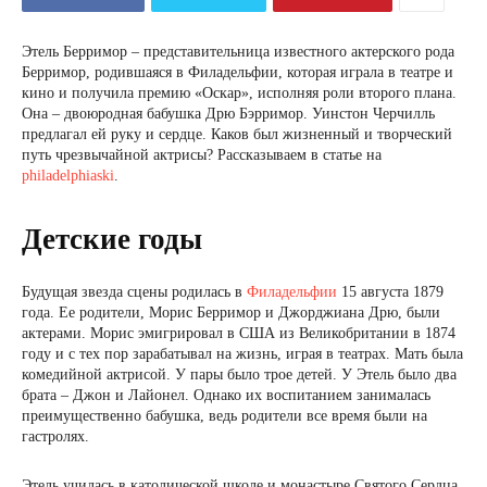
Этель Берримор – представительница известного актерского рода
Берримор, родившаяся в Филадельфии, которая играла в театре и
кино и получила премию «Оскар», исполняя роли второго плана.
Она – двоюродная бабушка Дрю Бэрримор. Уинстон Черчилль
предлагал ей руку и сердце. Каков был жизненный и творческий
путь чрезвычайной актрисы? Рассказываем в статье на
philadelphiaski
.
Детские годы
Будущая звезда сцены родилась в
Филадельфии
15 августа 1879
года. Ее родители, Морис Берримор и Джорджиана Дрю, были
актерами. Морис эмигрировал в США из Великобритании в 1874
году и с тех пор зарабатывал на жизнь, играя в театрах. Мать была
комедийной актрисой. У пары было трое детей. У Этель было два
брата – Джон и Лайонел. Однако их воспитанием занималась
преимущественно бабушка, ведь родители все время были на
гастролях.
Этель училась в католической школе и монастыре Святого Сердца