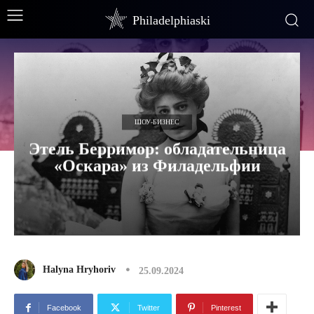
Philadelphiaski
ШОУ-БИЗНЕС
Этель Берримор: обладательница
«Оскара» из Филадельфии
Halyna Hryhoriv
25.09.2024
Facebook
Twitter
Pinterest