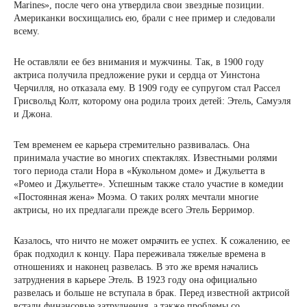
Marines», после чего она утвердила свои звездные позиции.
Американки восхищались ею, брали с нее пример и следовали
всему.
Не оставляли ее без внимания и мужчины. Так, в 1900 году
актриса получила предложение руки и сердца от Уинстона
Черчилля, но отказала ему. В 1909 году ее супругом стал Рассел
Грисвольд Колт, которому она родила троих детей: Этель, Самуэля
и Джона.
Тем временем ее карьера стремительно развивалась. Она
принимала участие во многих спектаклях. Известными ролями
того периода стали Нора в «Кукольном доме» и Джульетта в
«Ромео и Джульетте». Успешным также стало участие в комедии
«Постоянная жена» Моэма. О таких ролях мечтали многие
актрисы, но их предлагали прежде всего Этель Берримор.
Казалось, что ничто не может омрачить ее успех. К сожалению, ее
брак подходил к концу. Пара переживала тяжелые времена в
отношениях и наконец развелась. В это же время начались
затруднения в карьере Этель. В 1923 году она официально
развелась и больше не вступала в брак. Перед известной актрисой
встали финансовые затруднения, а также проблемы со