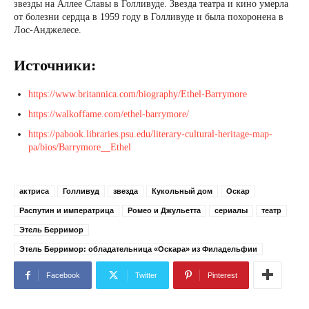
звезды на Аллее Славы в Голливуде. Звезда театра и кино умерла
от болезни сердца в 1959 году в Голливуде и была похоронена в
Лос-Анджелесе.
Источники:
https://www.britannica.com/biography/Ethel-Barrymore
https://walkoffame.com/ethel-barrymore/
https://pabook.libraries.psu.edu/literary-cultural-heritage-map-
pa/bios/Barrymore__Ethel
актриса
Голливуд
звезда
Кукольный дом
Оскар
Распутин и императрица
Ромео и Джульетта
сериалы
театр
Этель Берримор
Этель Берримор: обладательница «Оскара» из Филадельфии
Facebook
Twitter
Pinterest