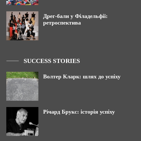
Дрег-бали у Філадельфії:
ретроспектива
SUCCESS STORIES
Волтер Кларк: шлях до успіху
Річард Брукс: історія успіху