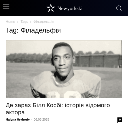
Newyorkski
Home
Tags
Філадельфія
Tag: Філадельфія
Де зараз Білл Косбі: історія відомого
актора
Halyna Hryhoriv
-
06.05.2025
0