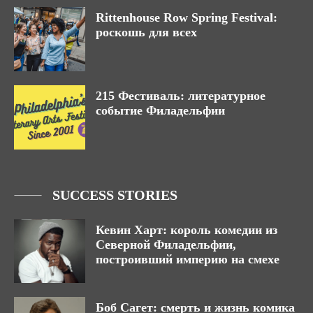
Rittenhouse Row Spring Festival:
роскошь для всех
215 Фестиваль: литературное
событие Филадельфии
SUCCESS STORIES
Кевин Харт: король комедии из
Северной Филадельфии,
построивший империю на смехе
Боб Сагет: смерть и жизнь комика