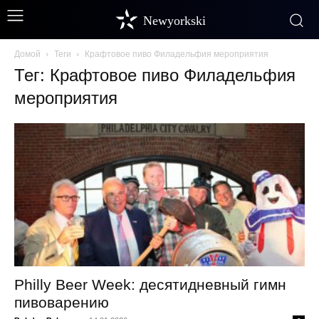
Newyorkski
Домой
Теги
Крафтовое пиво Филадельфия мероприятия
Тег: Крафтовое пиво Филадельфия
мероприятия
Philly Beer Week: десятидневный гимн
пивоварению