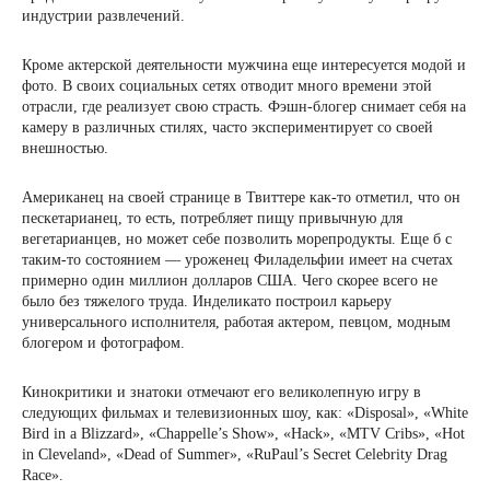
индустрии развлечений.
Кроме актерской деятельности мужчина еще интересуется модой и
фото. В своих социальных сетях отводит много времени этой
отрасли, где реализует свою страсть. Фэшн-блогер снимает себя на
камеру в различных стилях, часто экспериментирует со своей
внешностью.
Американец на своей странице в Твиттере как-то отметил, что он
пескетарианец, то есть, потребляет пищу привычную для
вегетарианцев, но может себе позволить морепродукты. Еще б с
таким-то состоянием — уроженец Филадельфии имеет на счетах
примерно один миллион долларов США. Чего скорее всего не
было без тяжелого труда. Инделикато построил карьеру
универсального исполнителя, работая актером, певцом, модным
блогером и фотографом.
Кинокритики и знатоки отмечают его великолепную игру в
следующих фильмах и телевизионных шоу, как: «Disposal», «White
Bird in a Blizzard», «Chappelle’s Show», «Hack», «MTV Cribs», «Hot
in Cleveland», «Dead of Summer», «RuPaul’s Secret Celebrity Drag
Race».