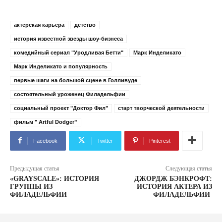
актерская карьера
детство
история известной звезды шоу-бизнеса
комедийный сериал "Уродливая Бетти"
Марк Инделикато
Марк Инделикато и популярность
первые шаги на большой сцене в Голливуде
состоятельный уроженец Филадельфии
социальный проект "Доктор Фил"
старт творческой деятельности
фильм " Artful Dodger”
Facebook
Twitter
Pinterest
Предыдущая статья
Следующая статья
«GRAYSCALE»: ИСТОРИЯ
ДЖОРДЖ БЭНКРОФТ:
ГРУППЫ ИЗ
ИСТОРИЯ АКТЕРА ИЗ
ФИЛАДЕЛЬФИИ
ФИЛАДЕЛЬФИИ