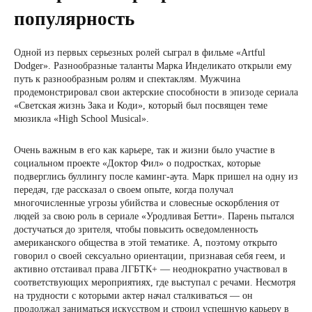
популярность
Одной из первых серьезных ролей сыграл в фильме «Artful
Dodger». Разнообразные таланты Марка Инделикато открыли ему
путь к разнообразным ролям и спектаклям. Мужчина
продемонстрировал свои актерские способности в эпизоде сериала
«Светская жизнь Зака и Коди», который был посвящен теме
мюзикла «High School Musical».
Очень важным в его как карьере, так и жизни было участие в
социальном проекте «Доктор Фил» о подростках, которые
подверглись буллингу после каминг-аута. Марк пришел на одну из
передач, где рассказал о своем опыте, когда получал
многочисленные угрозы убийства и словесные оскорбления от
людей за свою роль в сериале «Уродливая Бетти». Парень пытался
достучаться до зрителя, чтобы повысить осведомленность
американского общества в этой тематике. А, поэтому открыто
говорил о своей сексуально ориентации, признавая себя геем, и
активно отстаивал права ЛГБТК+ — неоднократно участвовал в
соответствующих мероприятиях, где выступал с речами. Несмотря
на трудности с которыми актер начал сталкиваться — он
продолжал заниматься искусством и строил успешную карьеру в