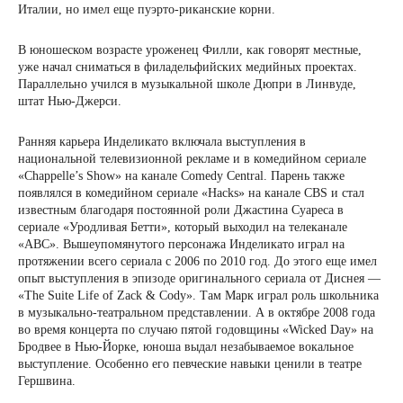
Италии, но имел еще пуэрто-риканские корни.
В юношеском возрасте уроженец Филли, как говорят местные,
уже начал сниматься в филадельфийских медийных проектах.
Параллельно учился в музыкальной школе Дюпри в Линвуде,
штат Нью-Джерси.
Ранняя карьера Инделикато включала выступления в
национальной телевизионной рекламе и в комедийном сериале
«Chappelle’s Show» на канале Comedy Central. Парень также
появлялся в комедийном сериале «Hacks» на канале CBS и стал
известным благодаря постоянной роли Джастина Суареса в
сериале «Уродливая Бетти», который выходил на телеканале
«ABC». Вышеупомянутого персонажа Инделикато играл на
протяжении всего сериала с 2006 по 2010 год. До этого еще имел
опыт выступления в эпизоде оригинального сериала от Диснея —
«The Suite Life of Zack & Cody». Там Марк играл роль школьника
в музыкально-театральном представлении. А в октябре 2008 года
во время концерта по случаю пятой годовщины «Wicked Day» на
Бродвее в Нью-Йорке, юноша выдал незабываемое вокальное
выступление. Особенно его певческие навыки ценили в театре
Гершвина.