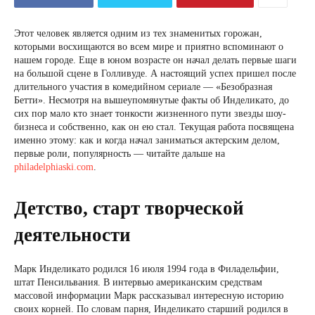
Этот человек является одним из тех знаменитых горожан,
которыми восхищаются во всем мире и приятно вспоминают о
нашем городе. Еще в юном возрасте он начал делать первые шаги
на большой сцене в Голливуде. А настоящий успех пришел после
длительного участия в комедийном сериале — «Безобразная
Бетти». Несмотря на вышеупомянутые факты об Инделикато, до
сих пор мало кто знает тонкости жизненного пути звезды шоу-
бизнеса и собственно, как он ею стал. Текущая работа посвящена
именно этому: как и когда начал заниматься актерским делом,
первые роли, популярность — читайте дальше на
philadelphiaski.com
.
Детство, старт творческой
деятельности
Марк Инделикато родился 16 июля 1994 года в Филадельфии,
штат Пенсильвания. В интервью американским средствам
массовой информации Марк рассказывал интересную историю
своих корней. По словам парня, Инделикато старший родился в