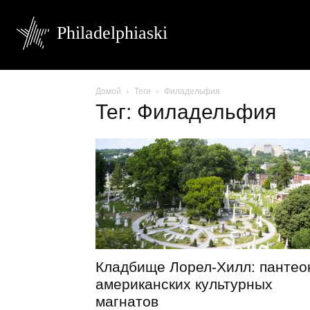
Philadelphiaski
Домой
Теги
Филадельфия
Тег: Филадельфия
Кладбище Лорел-Хилл: пантео
американских культурных
магнатов