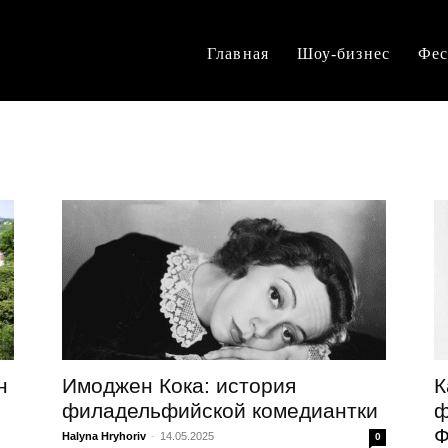
Главная
Шоу-бизнес
Фес
н
Имоджен Кока: история
К
филадельфийской комедиантки
ф
Ф
Halyna Hryhoriv
-
14.05.2025
0