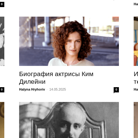
Ha
0
Биография актрисы Ким
И
Дилейни
т
Halyna Hryhoriv
-
14.05.2025
Ha
0
0