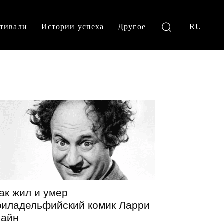
тивали
Истории успеха
Другое
RU
ак жил и умер
иладельфийский комик Ларри
айн