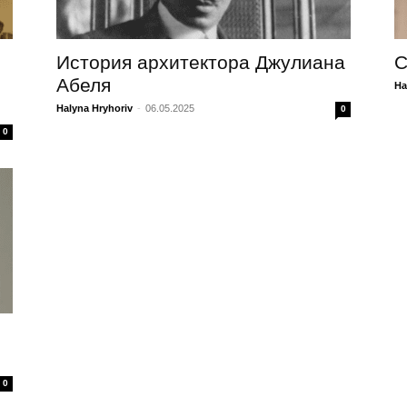
История архитектора Джулиана
С
Абеля
Ha
Halyna Hryhoriv
-
06.05.2025
0
0
0