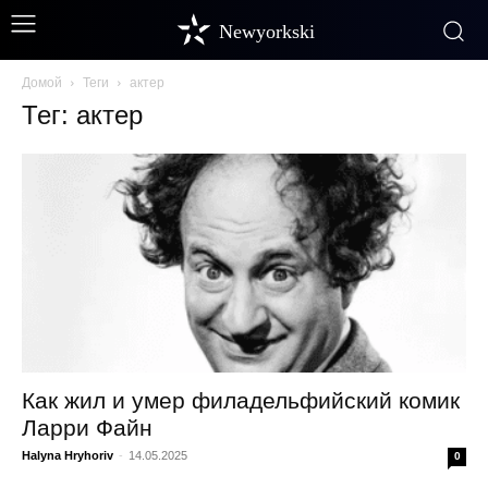
Newyorkski
Домой
Теги
актер
Тег: актер
Как жил и умер филадельфийский комик
Ларри Файн
Halyna Hryhoriv
-
14.05.2025
0