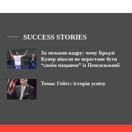
SUCCESS STORIES
За межами кадру: чому Бредлі
Купер ніколи не перестане бути
“своїм пацаном” із Пенсильванії
Томас Гейтс: історія успіху