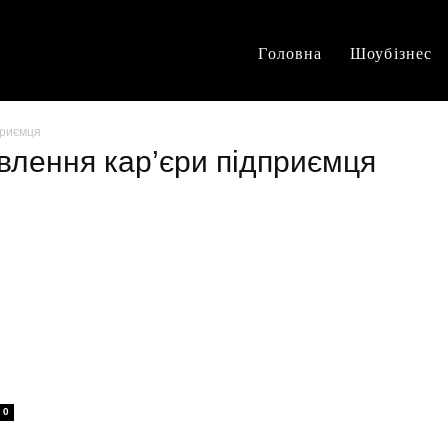
Головна
Шоубізнес
приємця
овлення кар’єри підприємця
0