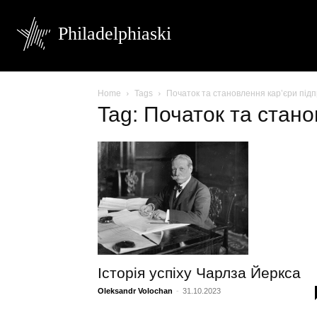
Philadelphiaski
Home
Tags
Початок та становлення кар’єри під
Tag: Початок та стан
Історія успіху Чарлза Йеркса
Oleksandr Volochan
-
31.10.2023