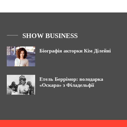
SHOW BUSINESS
Біографія акторки Кім Ділейні
Етель Беррімор: володарка
«Оскара» з Філадельфії