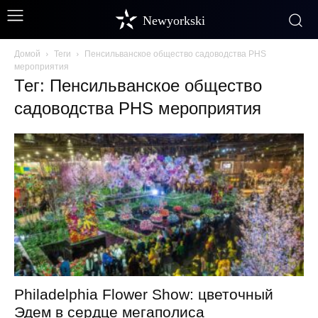
Newyorkski
Домой
Теги
Пенсильванское общество садоводства PHS
мероприятия
Тег: Пенсильванское общество
садоводства PHS мероприятия
Philadelphia Flower Show: цветочный
Эдем в сердце мегаполиса