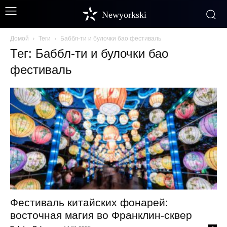
Newyorkski
Домой
Теги
Баббл-ти и булочки бао фестиваль
Тег: Баббл-ти и булочки бао
фестиваль
Фестиваль китайских фонарей:
восточная магия во Франклин-сквер