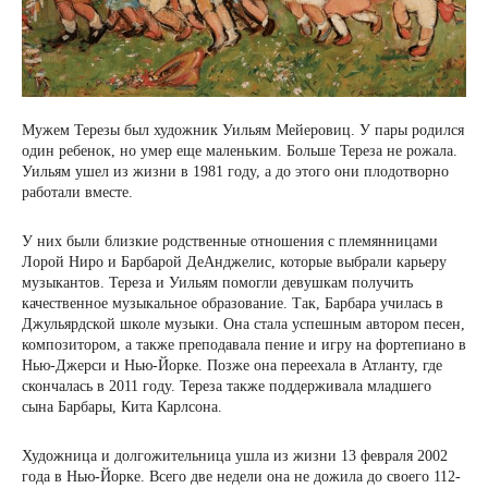
Мужем Терезы был художник Уильям Мейеровиц. У пары родился
один ребенок, но умер еще маленьким. Больше Тереза ​​не рожала.
Уильям ушел из жизни в 1981 году, а до этого они плодотворно
работали вместе.
У них были близкие родственные отношения с племянницами
Лорой Ниро и Барбарой ДеАнджелис, которые выбрали карьеру
музыкантов. Тереза ​​и Уильям помогли девушкам получить
качественное музыкальное образование. Так, Барбара училась в
Джульярдской школе музыки. Она стала успешным автором песен,
композитором, а также преподавала пение и игру на фортепиано в
Нью-Джерси и Нью-Йорке. Позже она переехала в Атланту, где
скончалась в 2011 году. Тереза ​​также поддерживала младшего
сына Барбары, Кита Карлсона.
Художница и долгожительница ушла из жизни 13 февраля 2002
года в Нью-Йорке. Всего две недели она не дожила до своего 112-