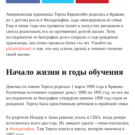
Американская художница Тереза ​​Бернштейн родилась в Кракове,
но с детства росла в Филадельфии, куда эмигрировала ее семья.
Еще в юные годы она проявила талант к искусству рисования и
смогла реализовать его на протяжении долгой жизни. Хотя
исследователи ее биографии долго спорили о годе рождения
художницы, она точно прожила более ста лет. Узнайте на
philadelphiaski
о том, что она успела сделать в течение столетия
своей жизни.
Начало жизни и годы обучения
Девочка по имени Тереза ​​родилась 1 марта 1890 года в Кракове.
Различные источники содержат даты с 1886 по 1895 год, но все же
исследователи ее биографии утвердили именно 1890 год годом ее
рождения. Тереза ​​была единственным ребенком в еврейской семье.
Ее родители Исидор и Анна решили уехать в США, когда дочери
исполнилось всего два года. Их замысел удался – семья поселилась
в
Филадельфии
. Там Тереза ​​пошла в школу, которую окончила в
1907 году.