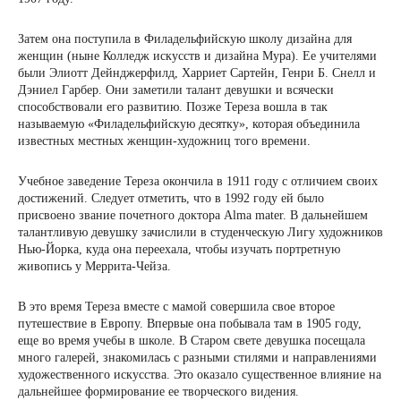
Затем она поступила в Филадельфийскую школу дизайна для
женщин (ныне Колледж искусств и дизайна Мура). Ее учителями
были Элиотт Дейнджерфилд, Харриет Сартейн, Генри Б. Снелл и
Дэниел Гарбер. Они заметили талант девушки и всячески
способствовали его развитию. Позже Тереза ​​вошла в так
называемую «Филадельфийскую десятку», которая объединила
известных местных женщин-художниц того времени.
Учебное заведение Тереза ​​окончила в 1911 году с отличием своих
достижений. Следует отметить, что в 1992 году ей было
присвоено звание почетного доктора Alma mater. В дальнейшем
талантливую девушку зачислили в студенческую Лигу художников
Нью-Йорка, куда она переехала, чтобы изучать портретную
живопись у Меррита-Чейза.
В это время Тереза ​​вместе с мамой совершила свое второе
путешествие в Европу. Впервые она побывала там в 1905 году,
еще во время учебы в школе. В Старом свете девушка посещала
много галерей, знакомилась с разными стилями и направлениями
художественного искусства. Это оказало существенное влияние на
дальнейшее формирование ее творческого видения.