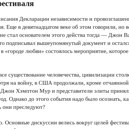
фестиваля
дписания Декларации независимости и провозглашен
я. Еще в девятнадцатом веке об этом говорили, но 
не стал основателем этого действа тогда — Джон В
кто подписывал вышеупомянутый документ и осталс
в «городе любви» состоялось мероприятие, которо
все существование человечества, цивилизации стол
тря на войну, в США продолжали, кроме отчаянной
р Джон Хэмптон Мур и представители элиты принял
од. Однако до этого события надо было осознать, к
ль они преследуют?
о. Основные дискуссии велись вокруг целей фестива