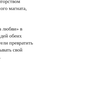
аторством
ого магната,
а любви» в
дей обеих
тели превратить
ывать свой
.