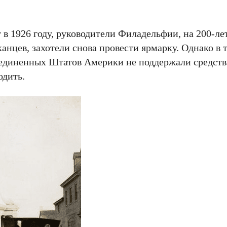
 в 1926 году, руководители Филадельфии, на 200-ле
нцев, захотели снова провести ярмарку. Однако в т
оединенных Штатов Америки не поддержали средст
одить.