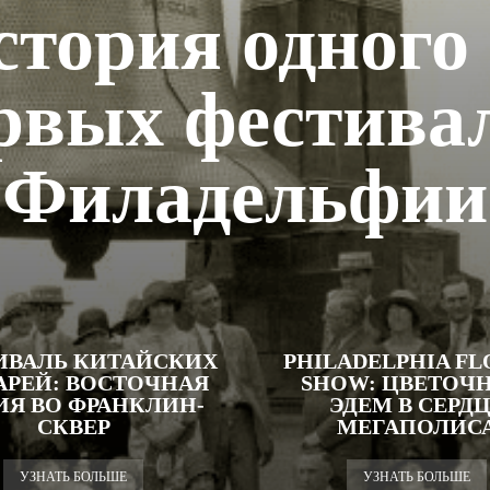
стория одного 
рвых фестива
Филадельфии
ИВАЛЬ КИТАЙСКИХ
PHILADELPHIA F
РЕЙ: ВОСТОЧНАЯ
SHOW: ЦВЕТОЧ
ИЯ ВО ФРАНКЛИН-
ЭДЕМ В СЕРД
СКВЕР
МЕГАПОЛИС
УЗНАТЬ БОЛЬШЕ
УЗНАТЬ БОЛЬШЕ