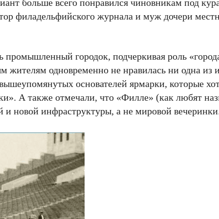
риант больше всего понравился чиновникам под кур
тор филадельфийского журнала и муж дочери местн
ть промышленный городок, подчеркивая роль «город
 жителям одновременно не нравилась ни одна из и
и вышеупомянутых основателей ярмарки, которые хо
и». А также отмечали, что «Филле» (как любят наз
й и новой инфраструктуры, а не мировой вечеринки