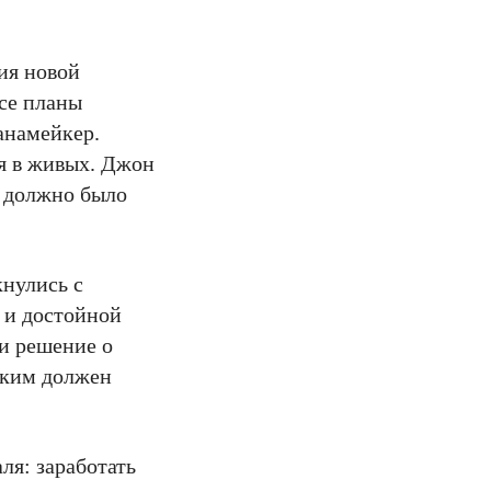
ия новой
все планы
анамейкер.
я в живых. Джон
е должно было
кнулись с
 и достойной
и решение о
аким должен
ля: заработать