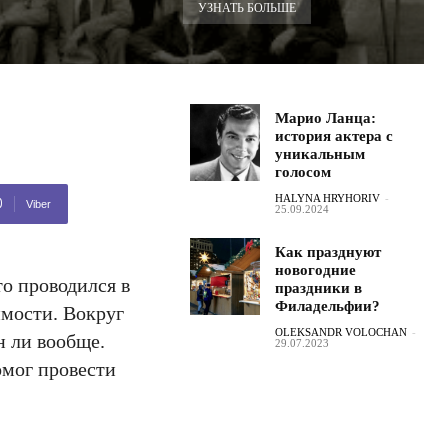
УЗНАТЬ БОЛЬШЕ
Марио Ланца:
история актера с
уникальным
голосом
HALYNA HRYHORIV
-
Viber
25.09.2024
Как празднуют
новогодние
то проводился в
праздники в
Филадельфии?
мости. Вокруг
OLEKSANDR VOLOCHAN
-
н ли вообще.
29.07.2023
омог провести