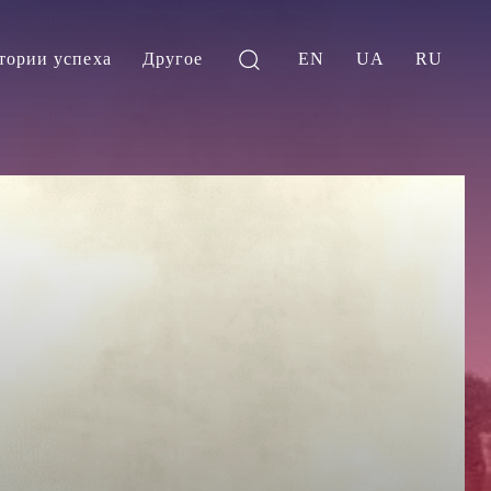
тории успеха
Другое
EN
UA
RU