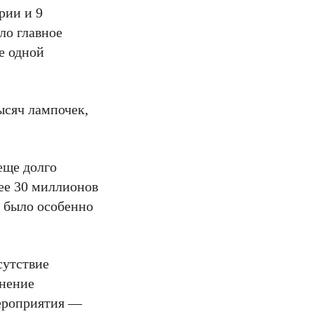
рии и 9
ло главное
е одной
ысяч лампочек,
 еще долго
лее 30 миллионов
х было особенно
сутствие
лнение
мероприятия —