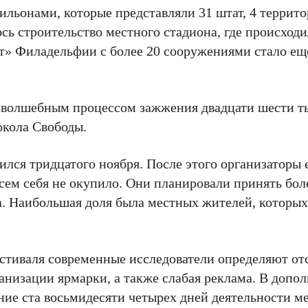
ильонами, которые представляли 31 штат, 4 террито
сь строительство местного стадиона, где происходи
ит» Филадельфии с более 20 сооружениями стало ещ
 волшебным процессом зажжения двадцати шести т
окола Свободы.
нчился тридцатого ноября. После этого организаторы
всем себя не окупило. Они планировали принять бо
на. Наибольшая доля была местных жителей, которы
стиваля современные исследователи определяют от
анизации ярмарки, а также слабая реклама. В допо
ние ста восьмидесяти четырех дней деятельности 