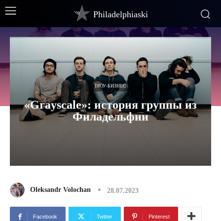
Philadelphiaski
ШОУ-БИЗНЕС
«Grayscale»: история группы из
Филадельфии
Oleksandr Volochan
28.07.2023
Facebook
Twitter
Pinterest