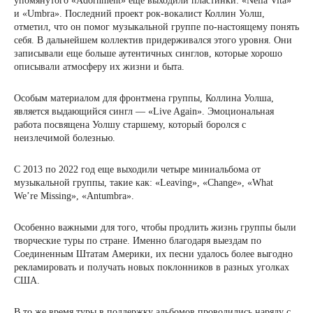
упомянутого «Adornment» еще выходили пластинки: «Nella Vita»
и «Umbra». Последний проект рок-вокалист Коллин Уолш,
отметил, что он помог музыкальной группе по-настоящему понять
себя. В дальнейшем коллектив придерживался этого уровня. Они
записывали еще больше аутентичных синглов, которые хорошо
описывали атмосферу их жизни и быта.
Особым материалом для фронтмена группы, Коллина Уолша,
является выдающийся сингл — «Live Again». Эмоциональная
работа посвящена Уолшу старшему, который боролся с
неизлечимой болезнью.
С 2013 по 2022 год еще выходили четыре миниальбома от
музыкальной группы, такие как: «Leaving», «Change», «What
We’re Missing», «Antumbra».
Особенно важными для того, чтобы продлить жизнь группы были
творческие туры по стране. Именно благодаря выездам по
Соединенным Штатам Америки, их песни удалось более выгодно
рекламировать и получать новых поклонников в разных уголках
США.
В то же время туры в поддержку альбомов проводились наряду с