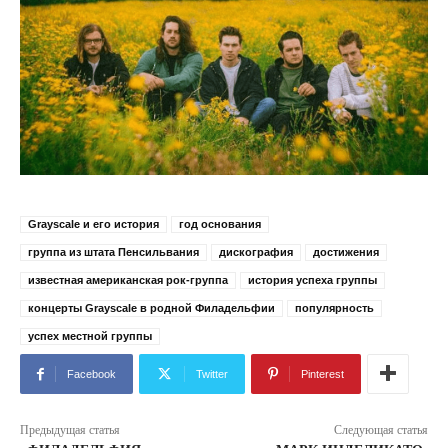
Grayscale и его история
год основания
группа из штата Пенсильвания
дискография
достижения
известная американская рок-группа
история успеха группы
концерты Grayscale в родной Филадельфии
популярность
успех местной группы
Facebook
Twitter
Pinterest
Предыдущая статья
Следующая статья