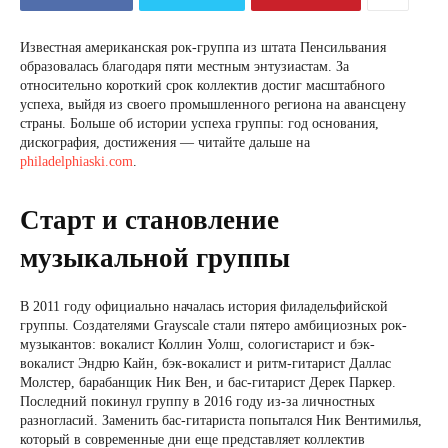
Известная американская рок-группа из штата Пенсильвания
образовалась благодаря пяти местным энтузиастам. За
относительно короткий срок коллектив достиг масштабного
успеха, выйдя из своего промышленного региона на авансцену
страны. Больше об истории успеха группы: год основания,
дискография, достижения — читайте дальше на
philadelphiaski.com
.
Старт и становление
музыкальной группы
В 2011 году официально началась история филадельфийской
группы. Создателями Grayscale стали пятеро амбициозных рок-
музыкантов: вокалист Коллин Уолш, сологистарист и бэк-
вокалист Эндрю Кайн, бэк-вокалист и ритм-гитарист Даллас
Молстер, барабанщик Ник Вен, и бас-гитарист Дерек Паркер.
Последний покинул группу в 2016 году из-за личностных
разногласий. Заменить бас-гитариста попытался Ник Вентимилья,
который в современные дни еще представляет коллектив