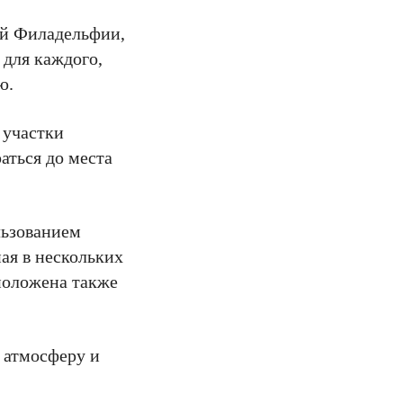
ей Филадельфии,
 для каждого,
ю.
 участки
аться до места
льзованием
ная в нескольких
положена также
 атмосферу и