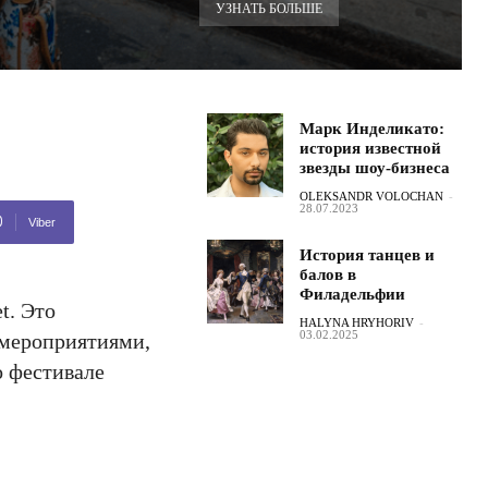
УЗНАТЬ БОЛЬШЕ
Марк Инделикато:
история известной
звезды шоу-бизнеса
OLEKSANDR VOLOCHAN
-
28.07.2023
Viber
История танцев и
балов в
Филадельфии
t. Это
HALYNA HRYHORIV
-
03.02.2025
 мероприятиями,
о фестивале