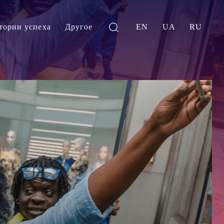
тории успеха
Другое
EN
UA
RU