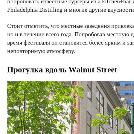
попробовать известные бургеры из a.kitchen+bar
Philadelphia Distilling и многие другие вкусности
Стоит отметить, что местные заведения привлека
но и в течение всего года. Попробовав местную е
время фестиваля он становится более ярким и з
неповторимую атмосферу.
Прогулка вдоль Walnut Street