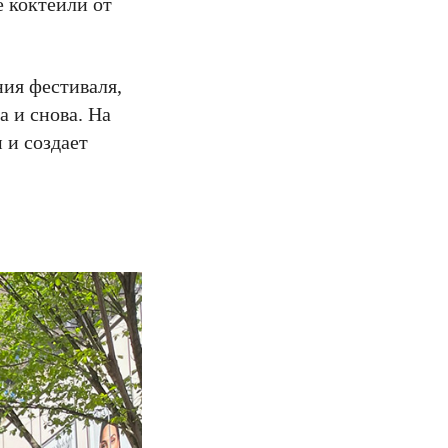
е коктейли от
ния фестиваля,
а и снова. На
 и создает