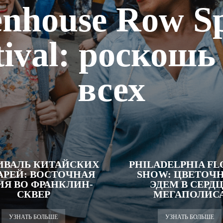
enhouse Row S
tival: роскошь
всех
ИВАЛЬ КИТАЙСКИХ
PHILADELPHIA F
РЕЙ: ВОСТОЧНАЯ
SHOW: ЦВЕТОЧ
ИЯ ВО ФРАНКЛИН-
ЭДЕМ В СЕРД
СКВЕР
МЕГАПОЛИС
УЗНАТЬ БОЛЬШЕ
УЗНАТЬ БОЛЬШЕ