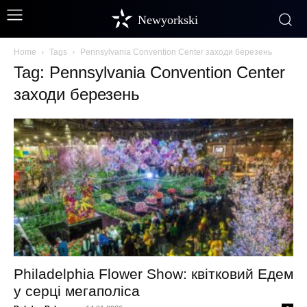
Newyorkski
Home
Tags
Pennsylvania Convention Center заходи березень
Tag: Pennsylvania Convention Center
заходи березень
Philadelphia Flower Show: квітковий Едем
у серці мегаполіса