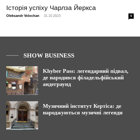
Історія успіху Чарлза Йеркса
Oleksandr Volochan
-
31.10.2023
0
SHOW BUSINESS
Khyber Pass: легендарний підвал,
де народився філадельфійський
андеграунд
Музичний інститут Кертіса: де
народжуються музичні легенди