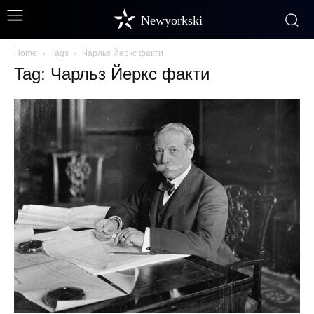
Newyorkski
Home
Tags
Чарльз Йеркс факти
Tag: Чарльз Йеркс факти