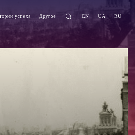
тории успеха
Другое
EN
UA
RU