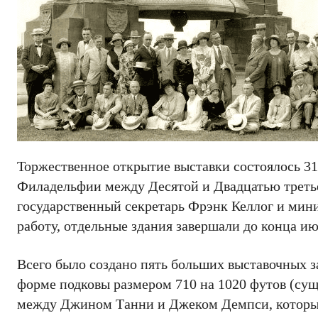
Торжественное открытие выставки состоялось 31 
Филадельфии между Десятой и Двадцатью третье
государственный секретарь Фрэнк Келлог и минис
работу, отдельные здания завершали до конца ию
Всего было создано пять больших выставочных за
форме подковы размером 710 на 1020 футов (суще
между Джином Танни и Джеком Демпси, который