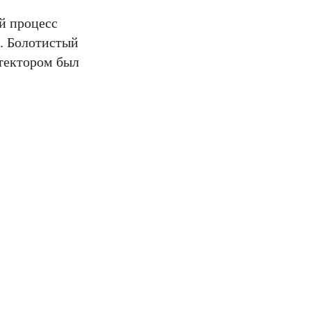
й процесс
а. Болотистый
итектором был