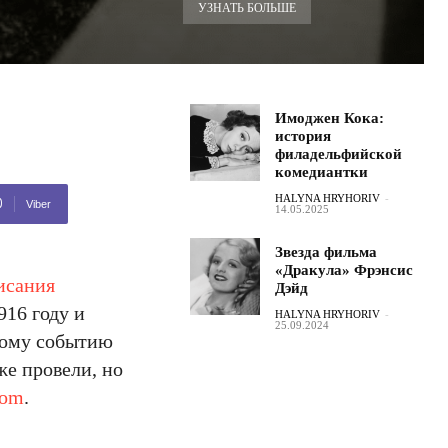
УЗНАТЬ БОЛЬШЕ
Имоджен Кока:
история
филадельфийской
комедиантки
HALYNA HRYHORIV
-
Viber
14.05.2025
Звезда фильма
«Дракула» Фрэнсис
исания
Дэйд
916 году и
HALYNA HRYHORIV
-
25.09.2024
бному событию
же провели, но
com
.