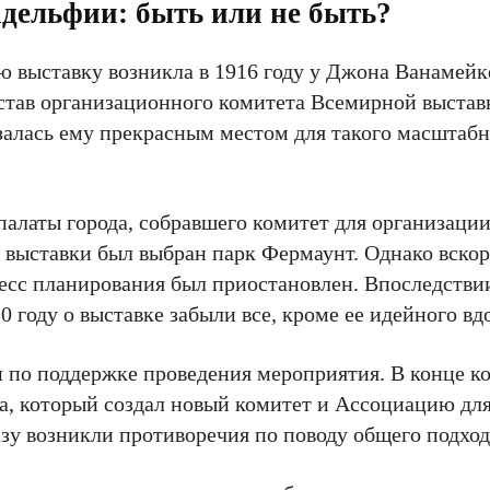
дельфии: быть или не быть?
выставку возникла в 1916 году у Джона Ванамейк
став организационного комитета Всемирной выставк
залась ему прекрасным местом для такого масштабн
алаты города, собравшего комитет для организации
 выставки был выбран парк Фермаунт. Однако вск
есс планирования был приостановлен. Впоследстви
0 году о выставке забыли все, кроме ее идейного вд
по поддержке проведения мероприятия. В конце ко
ра, который создал новый комитет и Ассоциацию дл
азу возникли противоречия по поводу общего подхо