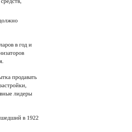
средств,
 должно
ларов в год и
низаторов
я.
ытка продавать
застройки,
овные лидеры
ушедший в 1922