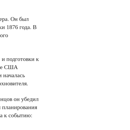
ера. Он был
и 1876 года. В
ого
 и подготовки к
оре США
и началась
охновителя.
нцов он убедил
я планирования
да к событию: