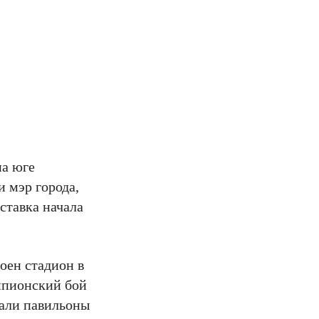
на юге
 мэр города,
ставка начала
оен стадион в
емпионский бой
вали павильоны